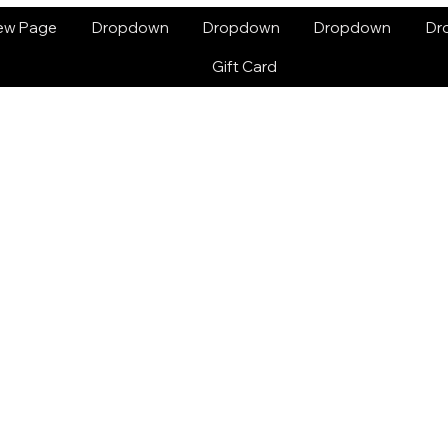
ew Page
Dropdown
Dropdown
Dropdown
Dr
Gift Card